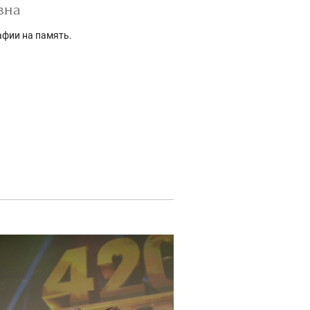
вна
афии на память.